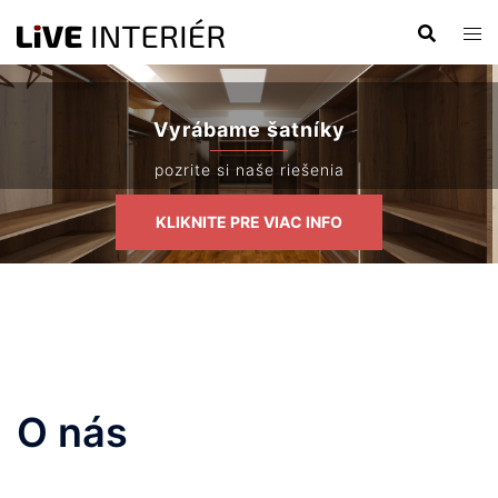
Preskočiť
na
obsah
Vyrábame šatníky
pozrite si naše riešenia
KLIKNITE PRE VIAC INFO
O nás