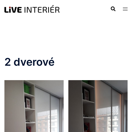
Preskočiť
na
obsah
2 dverové