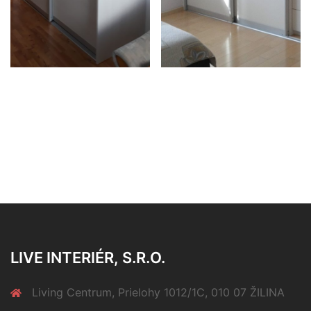
LIVE INTERIÉR, S.R.O.
Living Centrum, Prielohy 1012/1C, 010 07 ŽILINA