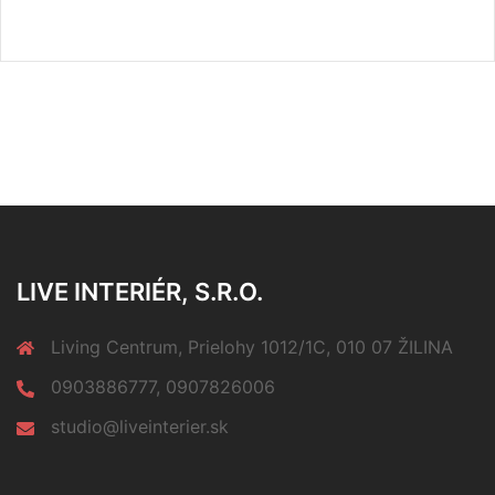
LIVE INTERIÉR, S.R.O.
Living Centrum, Prielohy 1012/1C, 010 07 ŽILINA
0903886777, 0907826006
studio@liveinterier.sk