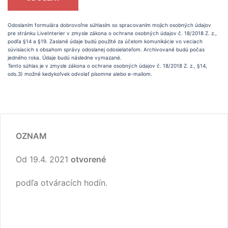
Odoslaním formulára dobrovoľne súhlasím so spracovaním mojich osobných údajov
pre stránku LiveInterier v zmysle zákona o ochrane osobných údajov č. 18/2018 Z. z.,
podľa §14 a §19. Zaslané údaje budú použité za účelom komunikácie vo veciach
súvisiacich s obsahom správy odoslanej odosielateľom. Archivované budú počas
jedného roka. Údaje budú následne vymazané.
Tento súhlas je v zmysle zákona o ochrane osobných údajov č. 18/2018 Z. z., §14,
ods.3) možné kedykoľvek odvolať písomne alebo e-mailom.
OZNAM
Od 19.4. 2021
otvorené
podľa otváracích hodín.